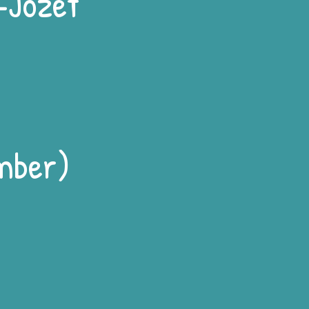
-Jozef
ember)