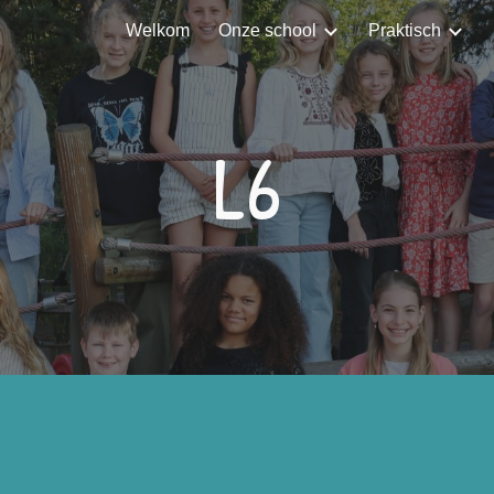
Welkom
Onze school
Praktisch
ip to main content
Skip to navigat
L6